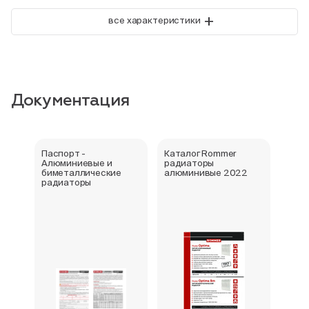
+
все характеристики
Документация
Паспорт -
Каталог Rommer
Сер
Алюминиевые и
радиаторы
соот
биметаллические
алюминивые 2022
рад
радиаторы
Plus
350/