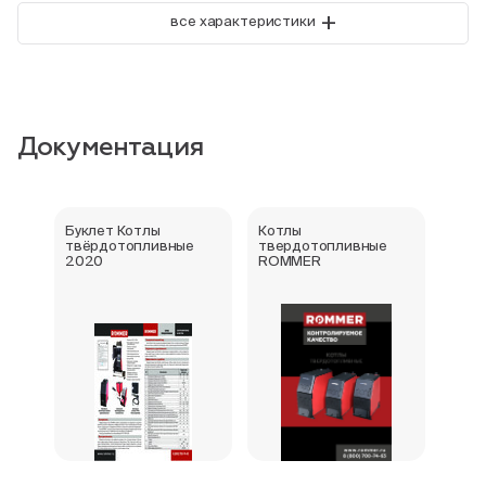
+
все характеристики
Документация
Буклет Котлы
Котлы
Серт
твёрдотопливные
твердотопливные
стра
2020
ROMMER
№43