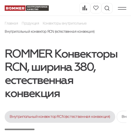
Главная
Продукция
Конвекторы внутрипольные
Внутрипольный конвектор RCN (естественная конвекция)
ROMMER Конвекторы
RCN, ширина 380,
естественная
конвекция
Внутрипольный конвектор RCN (естественная конвекция)
Внут