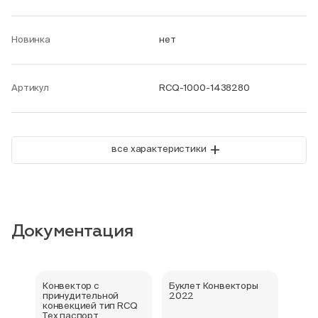
Новинка
нет
Артикул
RCQ-1000-1438280
+
все характеристики
Документация
Конвектор с
Буклет Конвекторы
Серт
принудительной
2022
стра
конвекцией тип RCQ
Тех паспорт