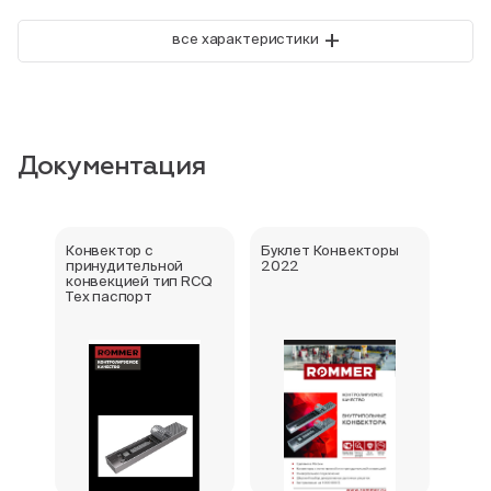
+
все характеристики
Документация
Конвектор с
Буклет Конвекторы
Серт
принудительной
2022
стра
конвекцией тип RCQ
Тех паспорт