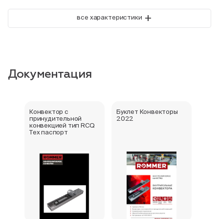
+
все характеристики
Документация
Конвектор с
Буклет Конвекторы
Серт
принудительной
2022
стра
конвекцией тип RCQ
Тех паспорт