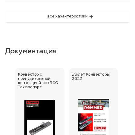
+
все характеристики
Документация
Конвектор с
Буклет Конвекторы
Серт
принудительной
2022
стра
конвекцией тип RCQ
Тех паспорт