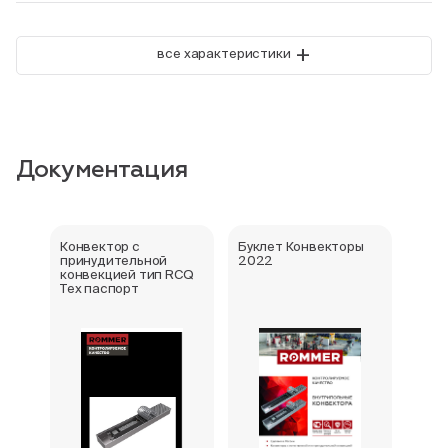
+
все характеристики
Документация
Конвектор с
Буклет Конвекторы
Серт
принудительной
2022
стра
конвекцией тип RCQ
Тех паспорт