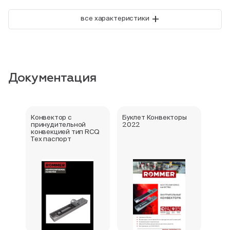
+
все характеристики
Документация
Конвектор с
Буклет Конвекторы
Серт
принудительной
2022
стра
конвекцией тип RCQ
Тех паспорт