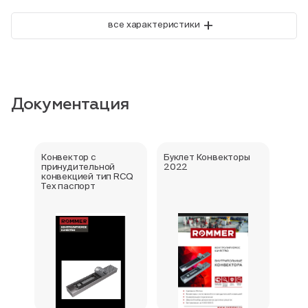
+
все характеристики
Документация
Конвектор с
Буклет Конвекторы
Серт
принудительной
2022
стра
конвекцией тип RCQ
Тех паспорт