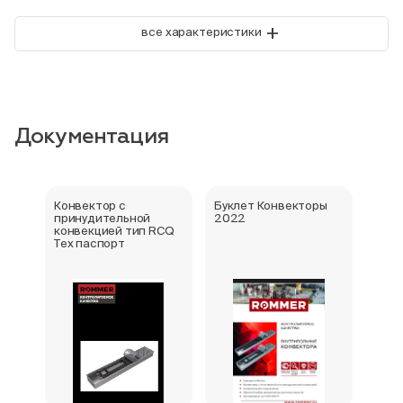
+
все характеристики
Документация
Конвектор с
Буклет Конвекторы
Серт
принудительной
2022
стра
конвекцией тип RCQ
Тех паспорт