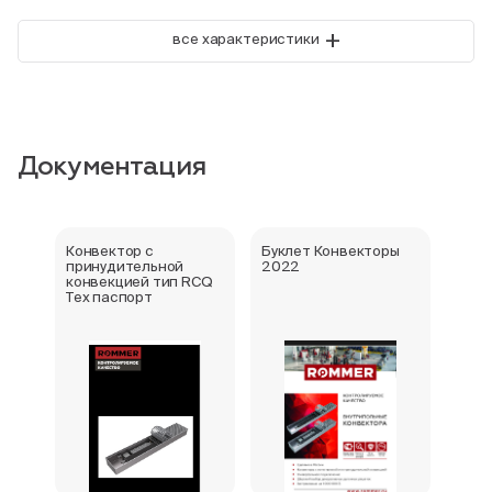
+
все характеристики
Документация
Конвектор с
Буклет Конвекторы
Серт
принудительной
2022
стра
конвекцией тип RCQ
Тех паспорт