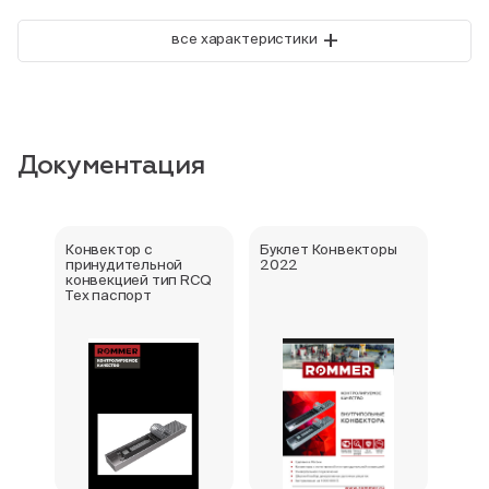
+
все характеристики
Документация
Конвектор с
Буклет Конвекторы
Серт
принудительной
2022
стра
конвекцией тип RCQ
Тех паспорт