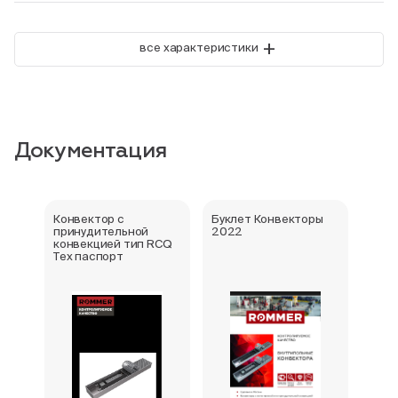
+
все характеристики
Документация
Конвектор с
Буклет Конвекторы
Серт
принудительной
2022
стра
конвекцией тип RCQ
Тех паспорт