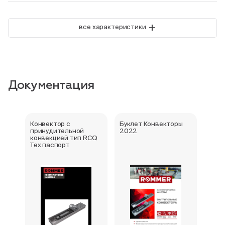
+
все характеристики
Документация
Конвектор с
Буклет Конвекторы
Серт
принудительной
2022
стра
конвекцией тип RCQ
Тех паспорт