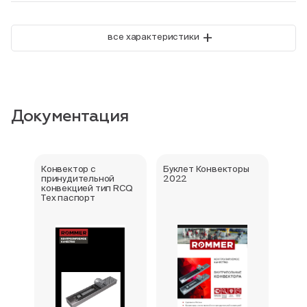
+
все характеристики
Документация
Конвектор с
Буклет Конвекторы
Серт
принудительной
2022
стра
конвекцией тип RCQ
Тех паспорт