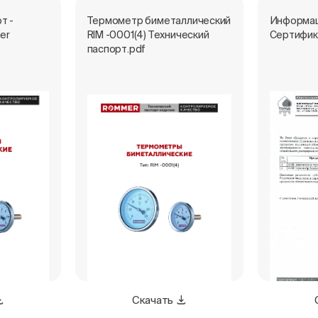
т -
Термометр биметаллический
Информац
er
RIM -0001(4) Технический
Сертифик
паспорт.pdf
Скачать