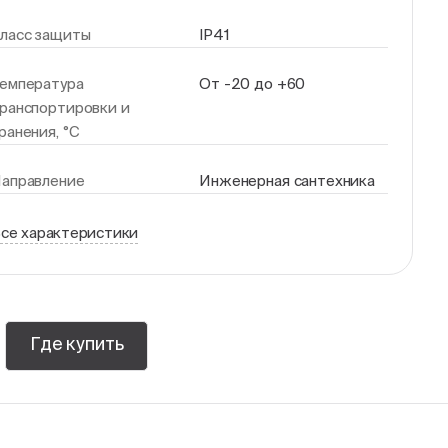
ласс защиты
IP41
емпература
От -20 до +60
ранспортировки и
ранения, °С
аправление
Инженерная сантехника
се характеристики
Где купить