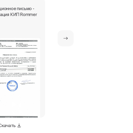
ионное письмо -
Сертификат о страховании
ация КИП Rommer
Скачать
Скачать