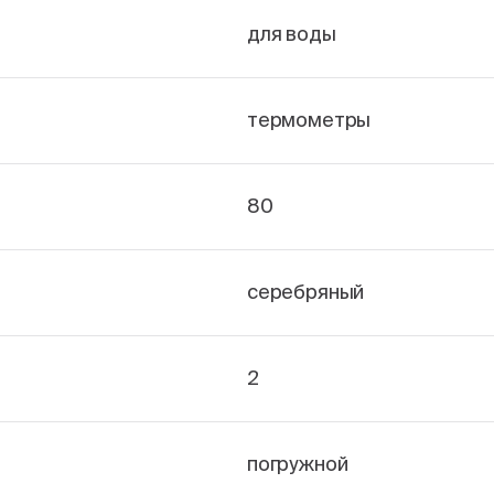
для воды
термометры
80
серебряный
2
погружной