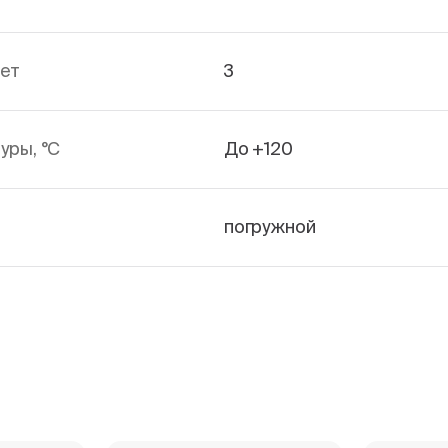
лет
3
уры, °С
До +120
погружной