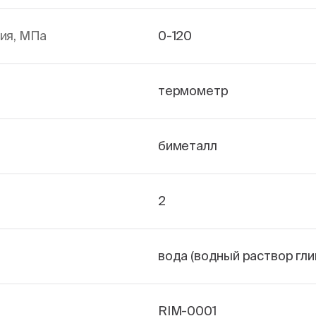
ия, МПа
0-120
термометр
биметалл
2
вода (водный раствор гли
RIM-0001