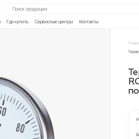
р
Где купить
Сервисные центры
Контакты
Главн
Термо
Те
RO
по
Н
А