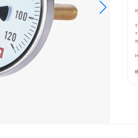
К
Т
т
х
Н
В