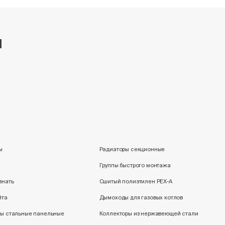
и
ы
Радиаторы секционные
Группы быстрого монтажа
знать
Сшитый полиэтилен PEX-A
йта
Дымоходы для газовых котлов
ы стальные панельные
Коллекторы из нержавеющей стали