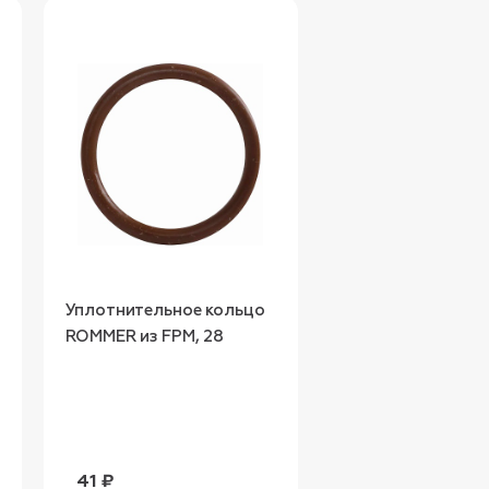
Уплотнительное кольцо
Уплотнительное 
ROMMER из FPM, 28
ROMMER из FPM, 1
41 ₽
21 ₽