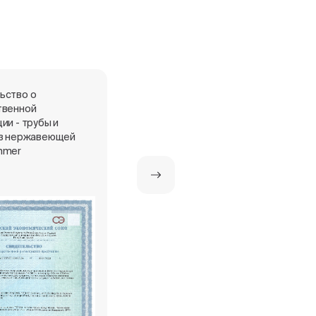
ьство о
Сертификат о страховании к
твенной
полису №431-048258/24
ии - трубы и
из нержавеющей
mmer