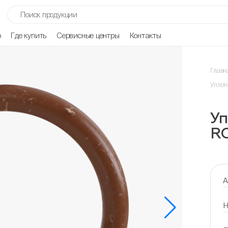
р
Где купить
Сервисные центры
Контакты
Главн
Уплот
Уп
RO
А
Н