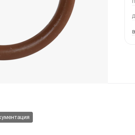
П
Д
В
кументация