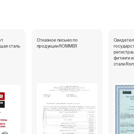
рт
Отказное письмо по
Свидетел
щая сталь
продукции ROMMER
государс
регистрац
фитинги 
стали Ro