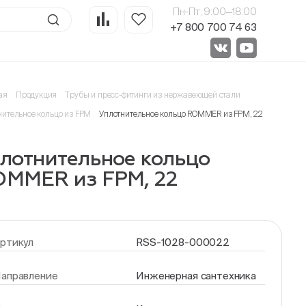
Пн-Пт, 9:00—18:00
+7 800 700 74 63
ая
Продукция
Трубы и пресс-фитинги из нержавеющей стали
нительное кольцо из FPM
Уплотнительное кольцо ROMMER из FPM, 22
лотнительное кольцо
MMER из FPM, 22
ртикул
RSS-1028-000022
аправление
Инженерная сантехника