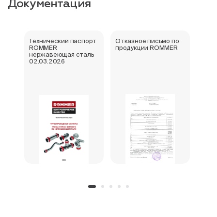
Документация
Технический паспорт
Отказное письмо по
Свид
ROMMER
продукции ROMMER
госу
нержавеющая сталь
реги
02.03.2026
фити
нер
Rom