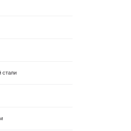
 стали
м