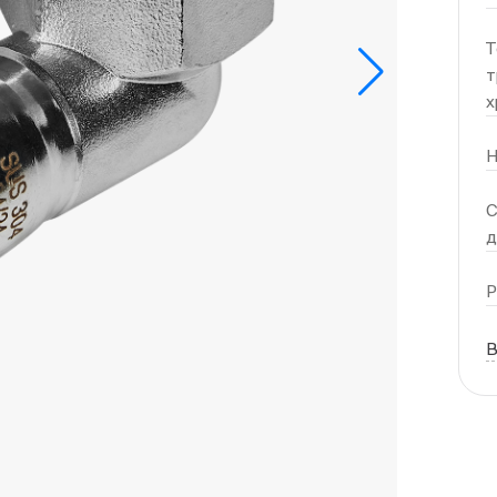
Т
т
х
Н
С
Р
В