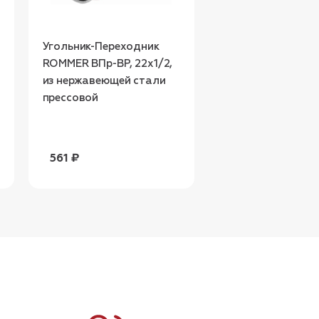
Угольник-Переходник
Угольник-Перехо
ROMMER ВПр-ВР, 22х1/2,
ROMMER ВПр-ВР, 1
из нержавеющей стали
из нержавеющей 
прессовой
прессовой
561 ₽
542 ₽