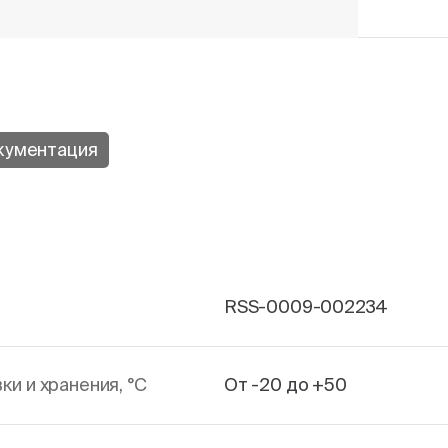
кументация
RSS-0009-002234
и и хранения, °С
От -20 до +50