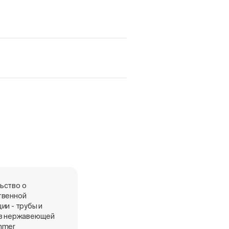
ьство о
Сертификат о страховании к
твенной
полису №431-048258/24
ии - трубы и
из нержавеющей
mmer