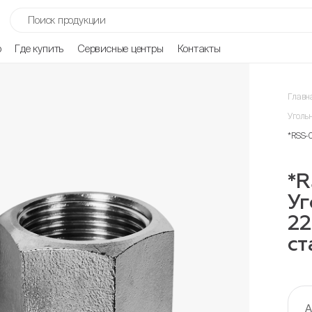
р
Где купить
Сервисные центры
Контакты
Главн
Уголь
*RSS-
*
Уг
22
ст
А