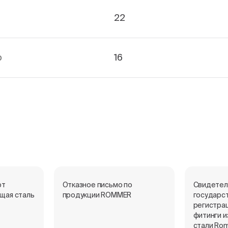
м
22
р
16
рт
Отказное письмо по
Свидетел
щая сталь
продукции ROMMER
государс
регистрац
фитинги 
стали Ro