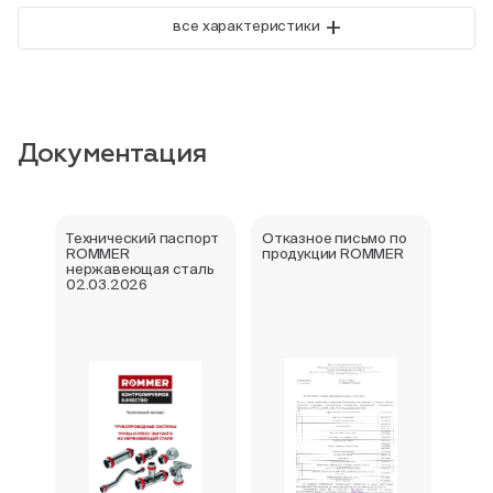
+
все характеристики
Документация
Технический паспорт
Отказное письмо по
Свид
ROMMER
продукции ROMMER
госу
нержавеющая сталь
реги
02.03.2026
фити
нер
Rom