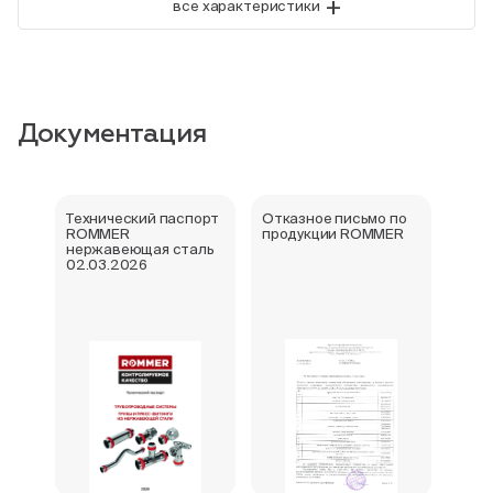
+
все характеристики
Документация
Технический паспорт
Отказное письмо по
Свид
ROMMER
продукции ROMMER
госу
нержавеющая сталь
реги
02.03.2026
фити
нер
Rom