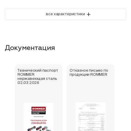
+
все характеристики
Документация
Технический паспорт
Отказное письмо по
Свид
ROMMER
продукции ROMMER
госу
нержавеющая сталь
реги
02.03.2026
фити
нер
Rom