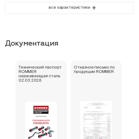
+
все характеристики
Документация
Технический паспорт
Отказное письмо по
Свид
ROMMER
продукции ROMMER
госу
нержавеющая сталь
реги
02.03.2026
фити
нер
Rom