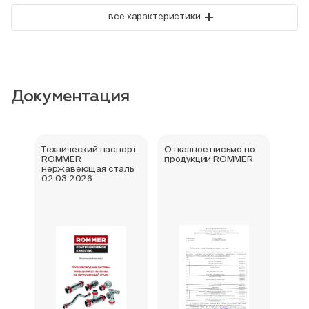
+
все характеристики
Документация
Технический паспорт
Отказное письмо по
Свид
ROMMER
продукции ROMMER
госу
нержавеющая сталь
реги
02.03.2026
фити
нер
Rom