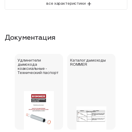
+
все характеристики
Документация
Удлинители
Каталог дымоходы
Дым
дымохода
ROMMER
Сер
коаксиальные -
соот
Технический паспорт