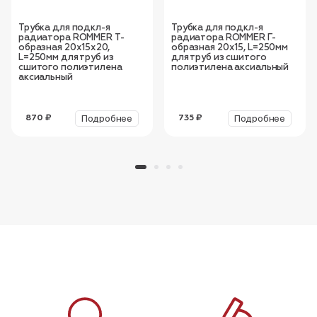
Трубка для подкл-я
Трубка для подкл-я
радиатора ROMMER Т-
радиатора ROMMER Г-
образная 20х15х20,
образная 20х15, L=250мм
L=250мм для труб из
для труб из сшитого
сшитого полиэтилена
полиэтилена аксиальный
аксиальный
Подробнее
Подробнее
870 ₽
735 ₽