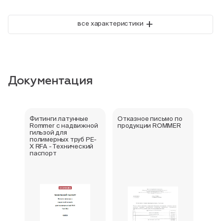
+
все характеристики
Документация
Фитинги латунные
Отказное письмо по
Серт
Rommer с надвижной
продукции ROMMER
стра
гильзой для
полимерных труб PE-
X RFA - Технический
паспорт