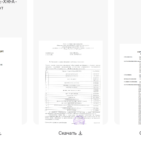
-X RFA -
рт
Скачать