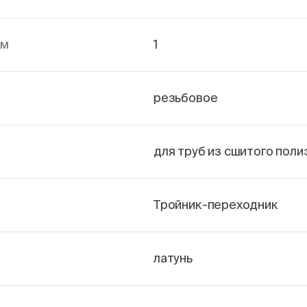
йм
1
резьбовое
для труб из сшитого пол
Тройник-переходник
латунь