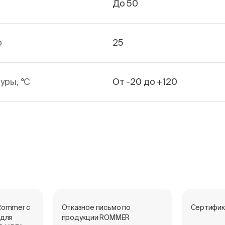
До 50
р
25
уры, °С
От -20 до +120
Rommer с
Отказное письмо по
Сертифик
 для
продукции ROMMER