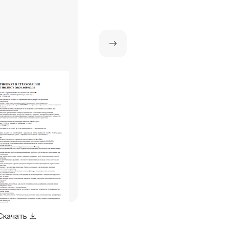
полимерных труб PE-X RFA -
Сертификат соответствия
Скачать
Скачать