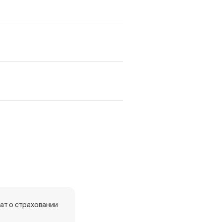
ат о страховании
Фитинги латунные Rommer с
надвижной гильзой для