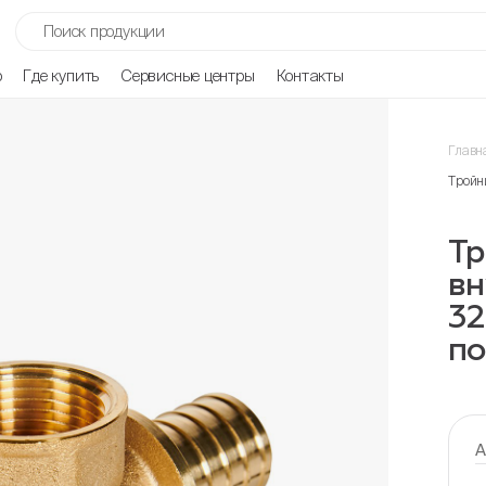
р
Где купить
Сервисные центры
Контакты
Главн
Тройн
Тр
в
32
по
А