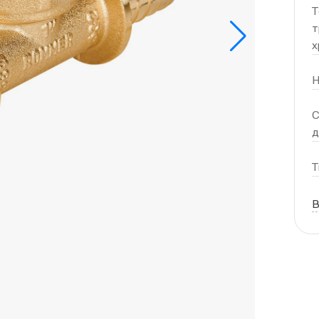
Т
т
х
Н
С
Т
В