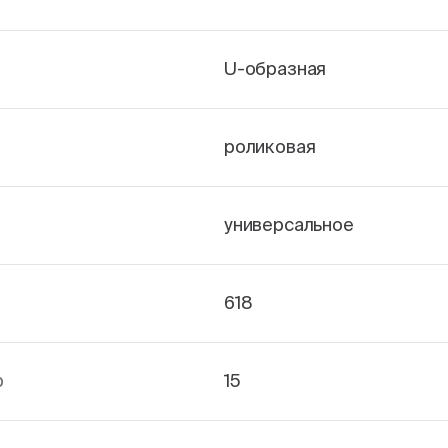
U-образная
роликовая
универсальное
618
р
15