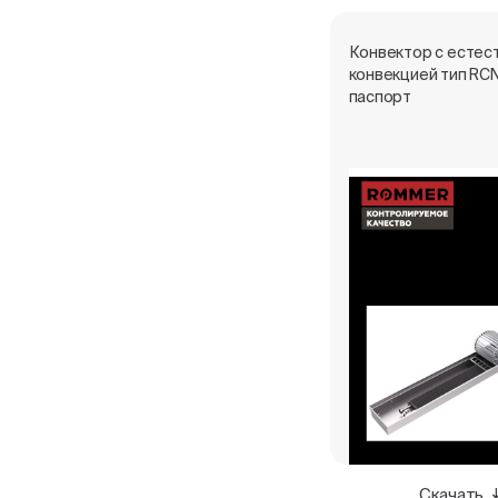
Конвектор с естес
конвекцией тип RCN
паспорт
Скачать