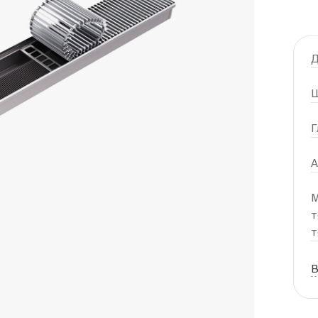
Д
Ш
Г
А
М
т
т
В