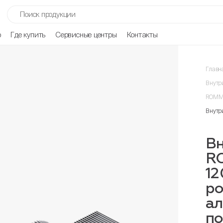
р
Где купить
Сервисные центры
Контакты
Главн
Внутр
ROMME
Внутр
Вн
R
12
ро
ал
п