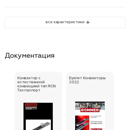
+
все характеристики
Документация
Конвектор с
Буклет Конвекторы
Серт
естественной
2022
стра
конвекцией тип RCN
Тех паспорт