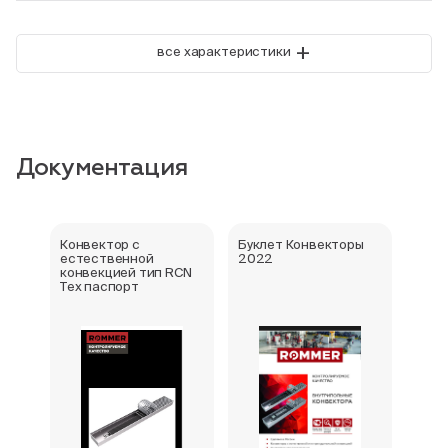
+
все характеристики
Документация
Конвектор с
Буклет Конвекторы
Серт
естественной
2022
стра
конвекцией тип RCN
Тех паспорт