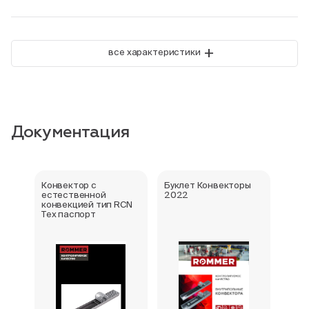
+
все характеристики
Документация
Конвектор с
Буклет Конвекторы
Серт
естественной
2022
стра
конвекцией тип RCN
Тех паспорт