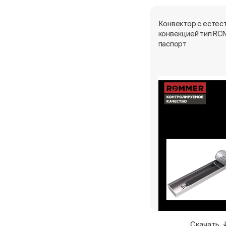
Конвектор с естес
конвекцией тип RCN
паспорт
Скачать