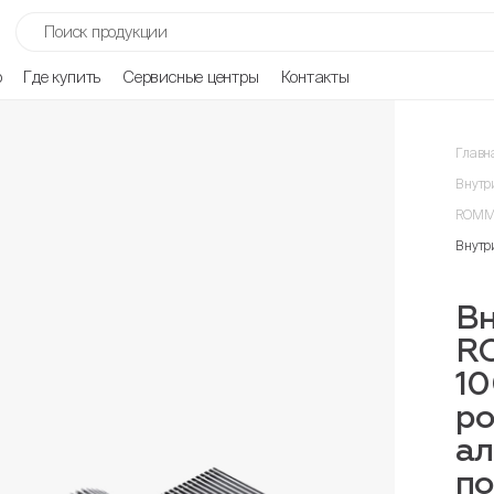
р
Где купить
Сервисные центры
Контакты
Главн
Внутр
ROMME
Внутр
Вн
R
10
ро
ал
п