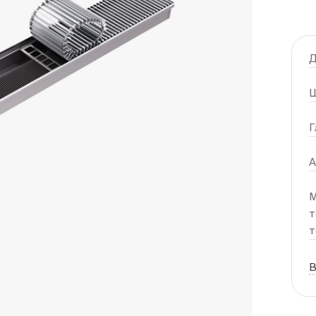
Д
Ш
Г
А
М
т
т
В