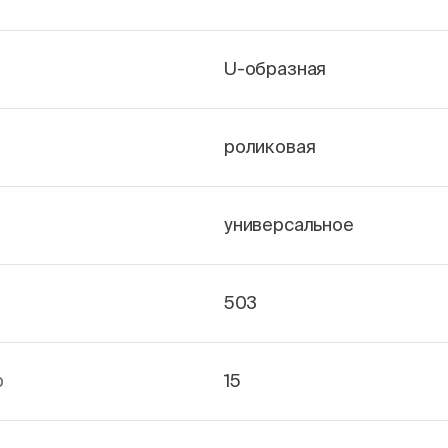
U-образная
роликовая
универсальное
503
р
15