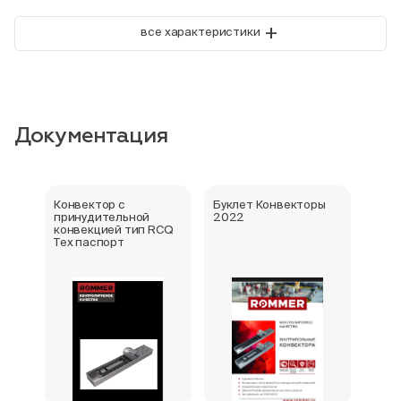
+
все характеристики
Документация
Конвектор с
Буклет Конвекторы
Серт
принудительной
2022
стра
конвекцией тип RCQ
Тех паспорт