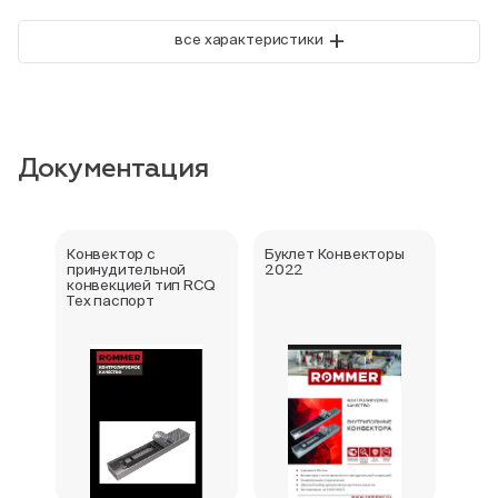
+
все характеристики
Документация
Конвектор с
Буклет Конвекторы
Серт
принудительной
2022
стра
конвекцией тип RCQ
Тех паспорт