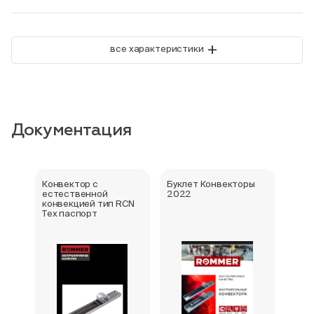
+
все характеристики
Документация
Конвектор с
Буклет Конвекторы
Серт
естественной
2022
стра
конвекцией тип RCN
Тех паспорт