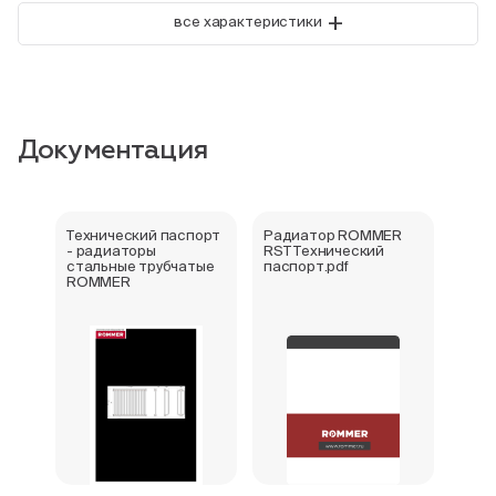
+
все характеристики
Документация
Технический паспорт
Радиатор ROMMER
Букл
- радиаторы
RST Технический
стал
стальные трубчатые
паспорт.pdf
ROM
ROMMER