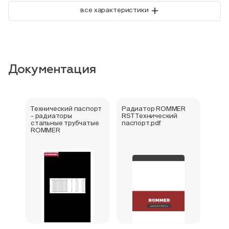
+
все характеристики
Документация
Технический паспорт
Радиатор ROMMER
Букл
- радиаторы
RST Технический
стал
стальные трубчатые
паспорт.pdf
ROM
ROMMER