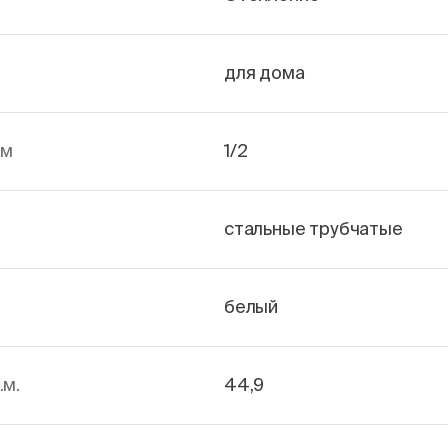
для дома
йм
1/2
стальные трубчатые
белый
.м.
44,9