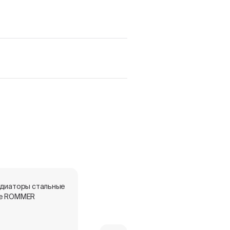
адиаторы стальные
Экспертное заключение -
е ROMMER
панельные радиаторы