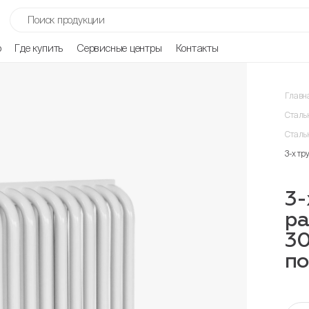
р
Где купить
Сервисные центры
Контакты
Главн
Сталь
Сталь
3-х т
3-
р
30
п