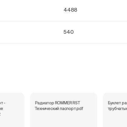
4488
540
т -
Радиатор ROMMER RST
Буклет р
ые
Технический паспорт.pdf
трубчаты
R