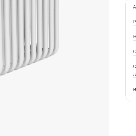
А
Р
Н
О
С
В