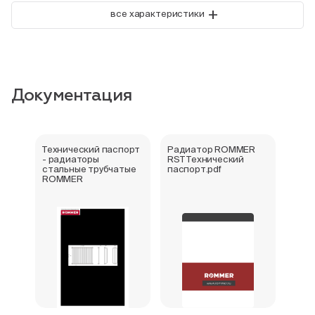
+
все характеристики
Документация
Технический паспорт
Радиатор ROMMER
Букл
- радиаторы
RST Технический
стал
стальные трубчатые
паспорт.pdf
ROM
ROMMER