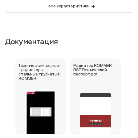
+
все характеристики
Документация
Технический паспорт
Радиатор ROMMER
Букл
- радиаторы
RST Технический
стал
стальные трубчатые
паспорт.pdf
ROM
ROMMER