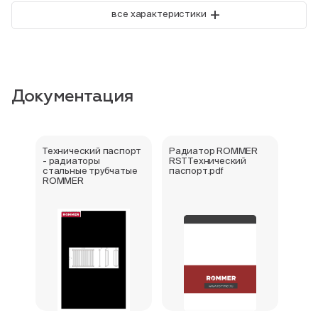
+
все характеристики
Документация
Технический паспорт
Радиатор ROMMER
Букл
- радиаторы
RST Технический
стал
стальные трубчатые
паспорт.pdf
ROM
ROMMER