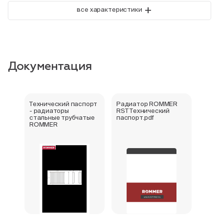
+
все характеристики
Документация
Технический паспорт
Радиатор ROMMER
Букл
- радиаторы
RST Технический
стал
стальные трубчатые
паспорт.pdf
ROM
ROMMER