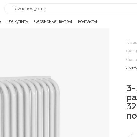
р
Где купить
Сервисные центры
Контакты
Главн
Сталь
Сталь
3-х т
3-
р
32
п