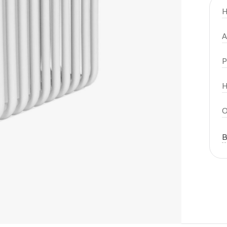
Н
А
Р
Н
О
В