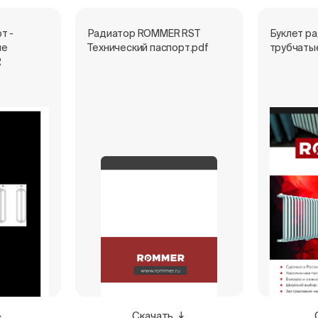
т -
Радиатор ROMMER RST
Буклет р
ые
Технический паспорт.pdf
трубчаты
R
Скачать