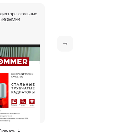
адиаторы стальные
Экспертное заключение -
е ROMMER
панельные радиаторы
Скачать
Скачать