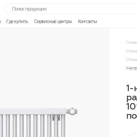
р
Где купить
Сервисные центры
Контакты
Главн
Сталь
Сталь
1-но 
1-
р
10
п