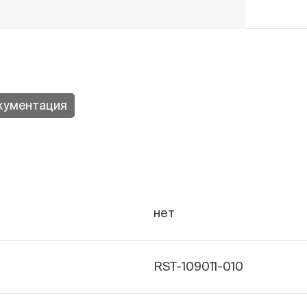
кументация
нет
RST-109011-010