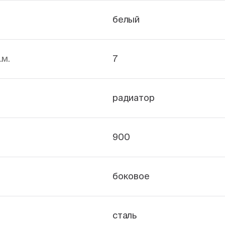
белый
.м.
7
радиатор
900
боковое
сталь