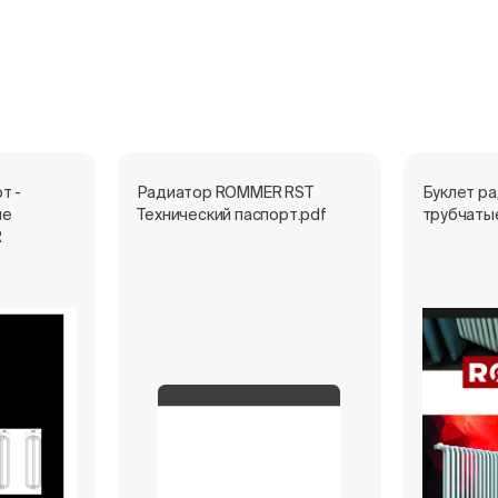
т -
Радиатор ROMMER RST
Буклет р
ые
Технический паспорт.pdf
трубчаты
R