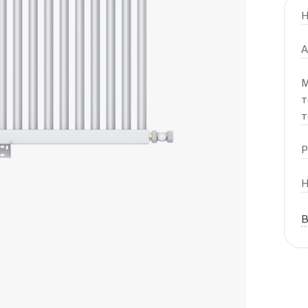
Н
А
М
т
т
Р
Н
В