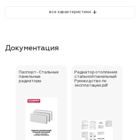
+
все характеристики
Документация
Паспорт- Стальные
Радиатор отопления
Стал
панельные
стальной панельный
ради
радиаторы
Руководство по
202
эксплатации.pdf