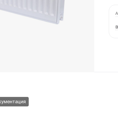
А
В
кументация