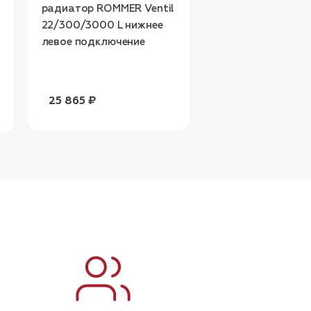
радиатор ROMMER Ventil
радиатор ROMMER
22/300/3000 L нижнее
22/300/1900 L н
левое подключение
левое подключен
25 865 ₽
17 177 ₽