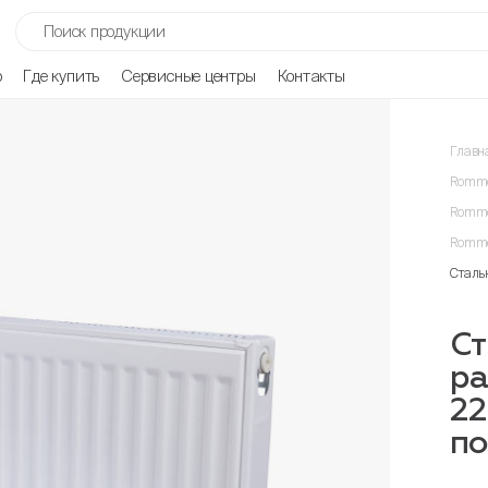
р
Где купить
Сервисные центры
Контакты
Главн
Romme
Romme
Romme
Сталь
Ст
ра
22
п