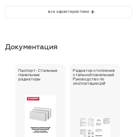
+
все характеристики
Документация
Паспорт- Стальные
Радиатор отопления
Стал
панельные
стальной панельный
ради
радиаторы
Руководство по
202
эксплатации.pdf