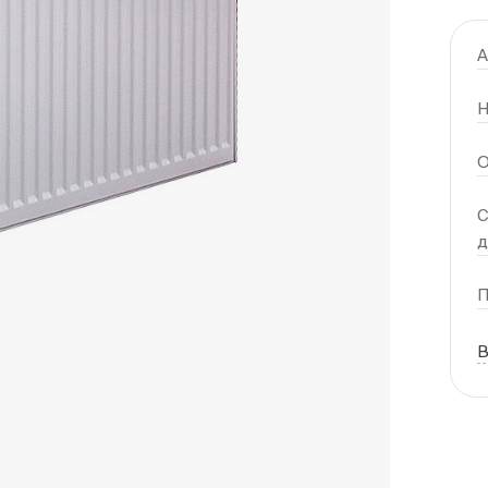
А
Н
О
С
П
В