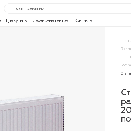
р
Где купить
Сервисные центры
Контакты
Главн
Romme
Сталь
Romme
Сталь
Ст
р
2
п