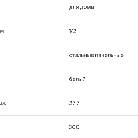
для дома
йм
1/2
стальные панельные
белый
.м.
27,7
300