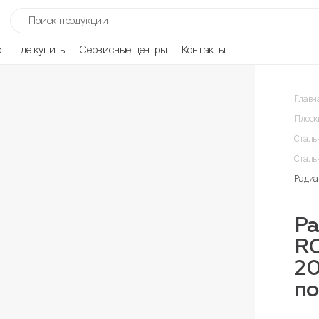
р
Где купить
Сервисные центры
Контакты
Главн
Плоск
Сталь
Сталь
Радиа
Ра
R
2
п