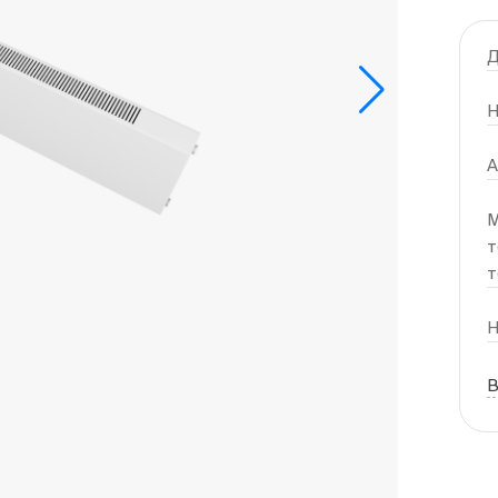
Д
Н
А
М
т
т
Н
В